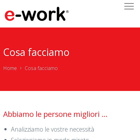
Cosa facciamo
Home
Cosa facciamo
Abbiamo le persone migliori …
Analizziamo le vostre necessità