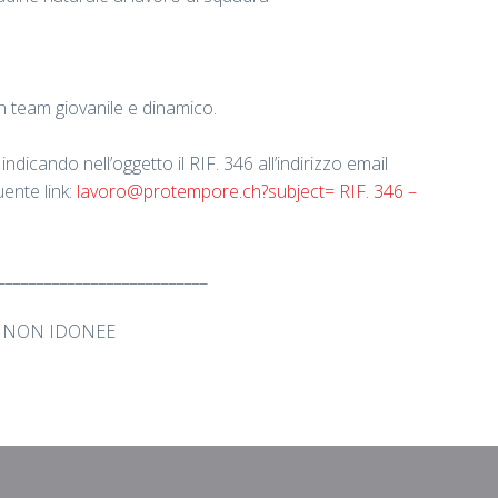
 un team giovanile e dinamico.
ndicando nell’oggetto il RIF. 346 all’indirizzo email
ente link:
lavoro@protempore.ch?subject= RIF. 346 –
___________________________
E NON IDONEE