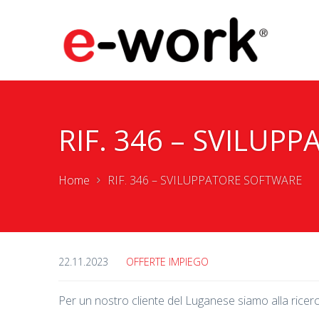
RIF. 346 – SVILUP
Home
RIF. 346 – SVILUPPATORE SOFTWARE
22.11.2023
OFFERTE IMPIEGO
Per un nostro cliente del Luganese siamo alla ricerc