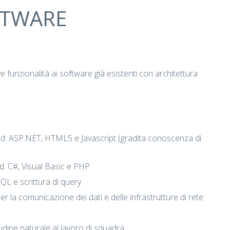
FTWARE
funzionalità ai software già esistenti con architettura
d: ASP.NET, HTML5 e Javascript (gradita conoscenza di
: C#, Visual Basic e PHP
L e scrittura di query
r la comunicazione dei dati e delle infrastrutture di rete
udine naturale al lavoro di squadra